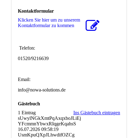
Kontaktformular
Klicken Sie hier um zu unserem
Kon­takt­for­mu­lar zu kommen
Telefon:
01520/9216639
Email:
info@nowa-solutions.de
Gästebuch
1 Eintrag
Ins Gästebuch eintragen
sUwylNGkXmtPqAxqxboJLiEj
YFcmmnYbwxRIqgeKqahsS
16.07.2026
09:58:19
UsmKpuQXpJLhwdifOZCg